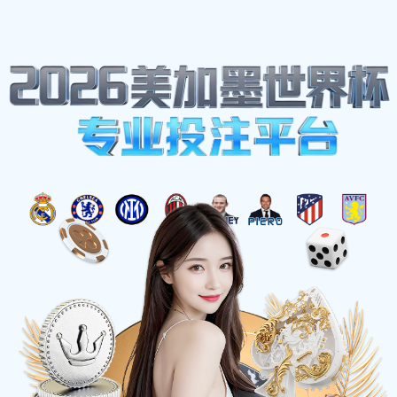
体育热点
李芳独家分享排球技巧与心
得助你提升球技的秘诀与经
验
2025-12-21 15:55:36
本文将详细探讨李芳在排球领域的独家分享，重点围绕提
升球技的秘诀与经验。文章将从四个方面入手：基本技