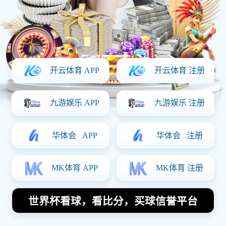
这片绿茵场上，却有一位真正的混子足球明星，通过自身
的努力和才华创造了传奇故事，赢得了无数荣誉与成就。
他不仅仅是一名球员，更是一个时代的象征，他的故事激
励着无数年轻人追逐梦想。本文将从四个方面详细探讨这
位混子的足球明星，包括他的个人背景、职业生涯中的辉
煌时刻、所获得的重要荣誉以及他对后辈球员的影响力。
通过这些方面，我们将全方位揭秘这位足球明星在绿茵场
上的传奇历程。
1、个人背景与成长经历
这位混子足球明星出生于一个普通家庭，自小就展现出了
过人的运动天赋。在他儿时，家里并不富裕，但父母始终
支持他追求自己的梦想。因此，从小他便在街头巷尾踢
球，磨练自己的技术。这段时间塑造了他的性格，让他学
会了坚韧和勇敢，也让他在众多同龄人中脱颖而出。
随着年龄的增长，他开始加入地方俱乐部，这为他的足球
生涯奠定了基础。在这些训练中，他遇到了许多志同道合
的小伙伴，也结识了一些严厉但优秀的教练。这些经历让
他明白，要想在绿茵场上取得成功，仅凭天赋是不够，还